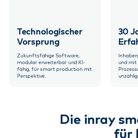
Technologischer
30 J
Vorsprung
Erfa
Zukunftsfähige Software,
Inhaberg
modular erweiterbar und KI-
und mit
fähig, für smart production mit
Prozess
Perspektive.
unzählig
Die inray s
für 