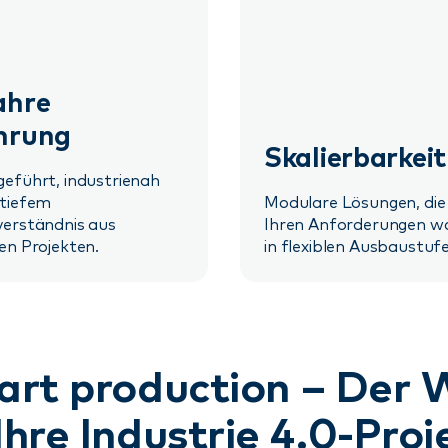
ahre
hrung
Skalierbarkeit
eführt, industrienah
 tiefem
Modulare Lösungen, die
verständnis aus
Ihren Anforderungen w
en Projekten.
in flexiblen Ausbaustuf
mart production – Der 
Ihre Industrie 4.0-Pro