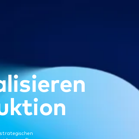
a
l
i
s
i
e
r
e
n
u
k
t
i
o
n
 strategischen