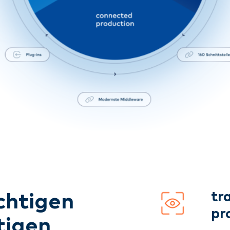
tr
chtigen
pr
tigen