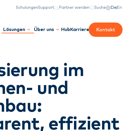
Schulungen
Support
Partner werden
Suche
De
En
Kontakt
Lösungen
Über uns
Hub
Karriere
isierung im
nen- und
enbau:
rent, effizient