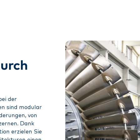
durch
ei der
gen sind modular
rderungen, von
nzernen. Dank
ion erzielen Sie