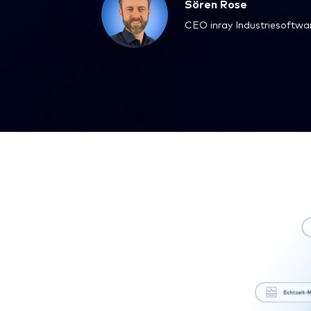
Sören Rose
CEO inray Industriesoftw