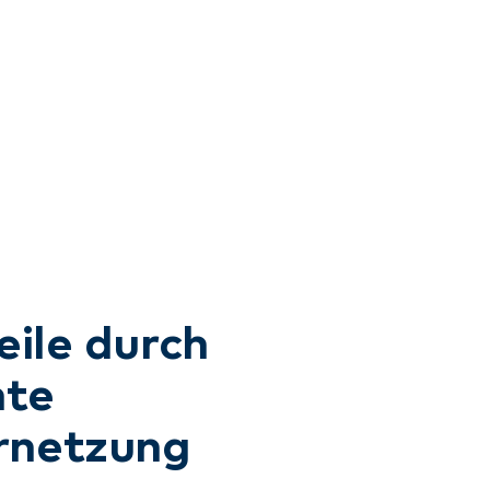
eile durch
nte
rnetzung