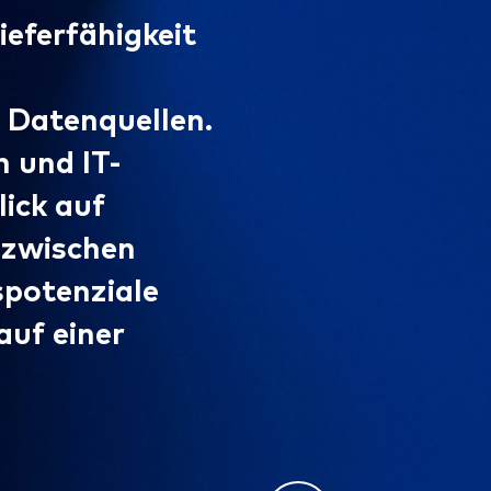
ieferfähigkeit
Globaler
Lieferfä
 Datenquellen.
Prozesse
 und IT-
durchgän
lick auf
treffen 
 zwischen
potenziale
auf einer